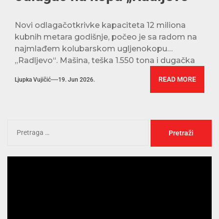
Novi odlagačotkrivke kapaciteta 12 miliona
kubnih metara godišnje, počeo je sa radom na
najmlađem kolubarskom ugljenokopu
„Radljevo“. Mašina, teška 1.550 tona i dugačka
125 metara,...
READ MORE
Ljupka Vujičić
19. Jun 2026.
Pregledač
video
zapisa