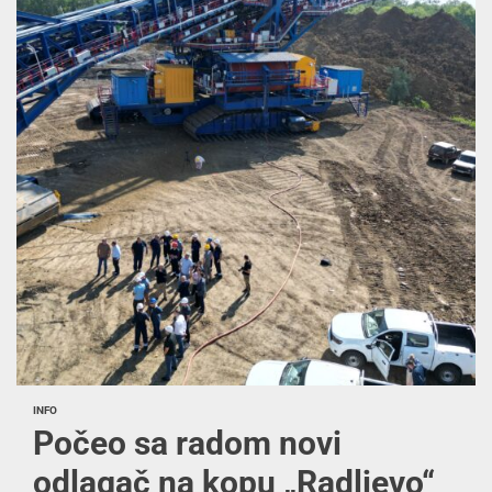
INFO
Počeo sa radom novi
odlagač na kopu „Radljevo“