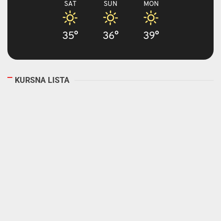
SAT
SUN
MON
35°
36°
39°
KURSNA LISTA