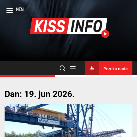
MENI
Poruka nade
Dan:
19. jun 2026.