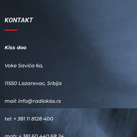
KONTAKT
Kiss doo
Voke Savića 6a,
11550 Lazarevac, Srbija
mail:
info@radiokiss.rs
tel: + 381 11 8128 400
mob: + 381 60 440 68 24