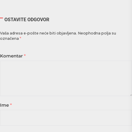
OSTAVITE ODGOVOR
Vaša adresa e-pošte neće biti objavljena.
Neophodna polja su
označena
*
Komentar
*
Ime
*