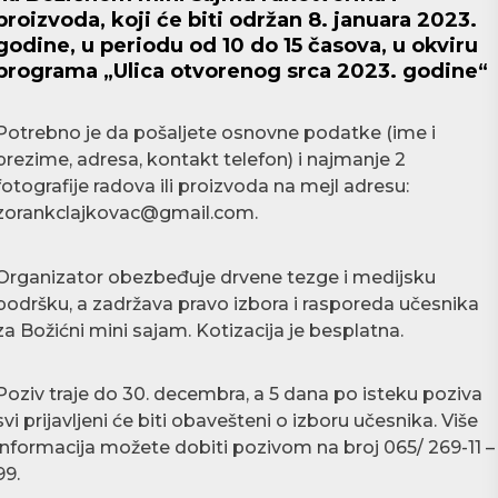
proizvoda, koji će biti održan 8. januara 2023.
godine, u periodu od 10 do 15 časova, u okviru
programa „Ulica otvorenog srca 2023. godine“
Potrebno je da pošaljete osnovne podatke (ime i
prezime, adresa, kontakt telefon) i najmanje 2
fotografije radova ili proizvoda na mejl adresu:
zorankclajkovac@gmail.com.
Organizator obezbeđuje drvene tezge i medijsku
podršku, a zadržava pravo izbora i rasporeda učesnika
za Božićni mini sajam. Kotizacija je besplatna.
Poziv traje do 30. decembra, a 5 dana po isteku poziva
svi prijavljeni će biti obavešteni o izboru učesnika. Više
informacija možete dobiti pozivom na broj 065/ 269-11 –
99.