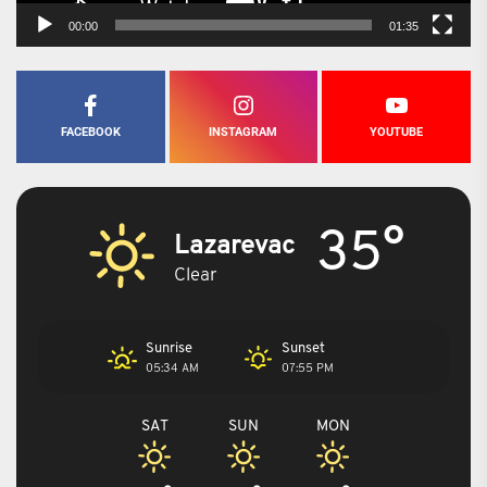
00:00
01:35
FACEBOOK
INSTAGRAM
YOUTUBE
35°
Lazarevac
Clear
Sunrise
Sunset
05:34 AM
07:55 PM
SAT
SUN
MON