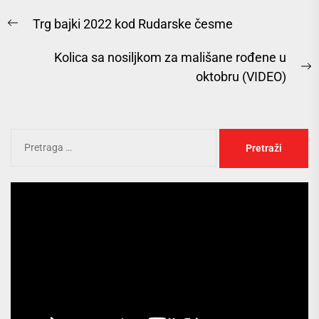
Trg bajki 2022 kod Rudarske česme
Kolica sa nosiljkom za mališane rođene u
oktobru (VIDEO)
Pregledač
video
zapisa