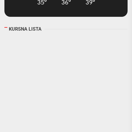
35°
36°
39°
KURSNA LISTA