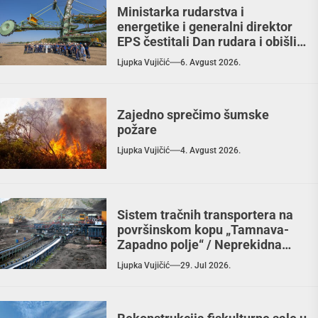
Ministarka rudarstva i
energetike i generalni direktor
EPS čestitali Dan rudara i obišli
RB „Kolubara“ / Zahvalnost
Ljupka Vujičić
6. Avgust 2026.
rudarima za doprinos, ulaganja
garant budućnosti
Zajedno sprečimo šumske
požare
Ljupka Vujičić
4. Avgust 2026.
Sistem tračnih transportera na
površinskom kopu „Tamnava-
Zapadno polje“ / Neprekidna
veza proizvodnje
Ljupka Vujičić
29. Jul 2026.