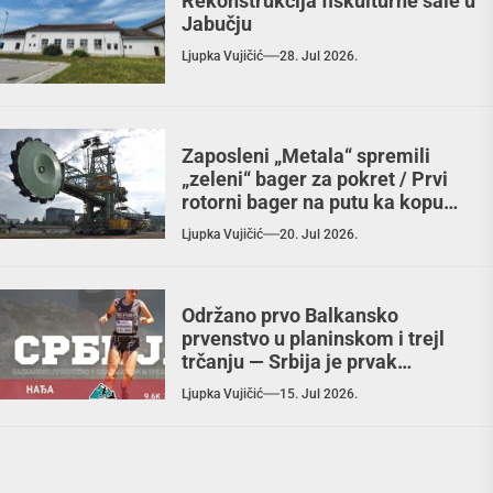
Rekonstrukcija fiskulturne sale u
Jabučju
Ljupka Vujičić
28. Jul 2026.
Zaposleni „Metala“ spremili
„zeleni“ bager za pokret / Prvi
rotorni bager na putu ka kopu
„Radljevo“
Ljupka Vujičić
20. Jul 2026.
Održano prvo Balkansko
prvenstvo u planinskom i trejl
trčanju — Srbija je prvak
Balkana!
Ljupka Vujičić
15. Jul 2026.