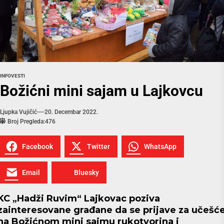
INFO
VESTI
Božićni mini sajam u Lajkovcu
Ljupka Vujičić
20. Decembar 2022.
Broj Pregleda:
476
Facebook
Twitter
WhatsApp
Email
Bluesky
KC „Hadži Ruvim“ Lajkovac poziva
zainteresovane građane da se prijave za učešć
na Božićnom mini sajmu rukotvorina i