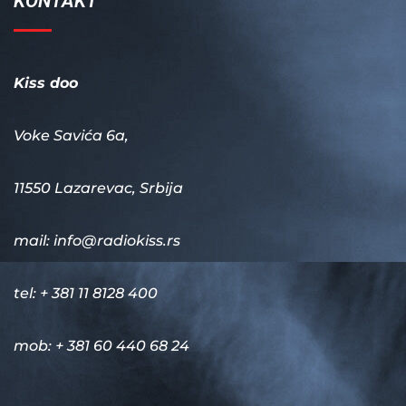
KONTAKT
Kiss doo
Voke Savića 6a,
11550 Lazarevac, Srbija
mail:
info@radiokiss.rs
tel: + 381 11 8128 400
mob: + 381 60 440 68 24