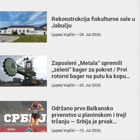
Rekonstrukcija fiskulturne sale u
Jabučju
Ljupka Vujičić
28. Jul 2026.
Zaposleni „Metala“ spremili
„zeleni“ bager za pokret / Prvi
rotorni bager na putu ka kopu
„Radljevo“
Ljupka Vujičić
20. Jul 2026.
Održano prvo Balkansko
prvenstvo u planinskom i trejl
trčanju — Srbija je prvak
Balkana!
Ljupka Vujičić
15. Jul 2026.