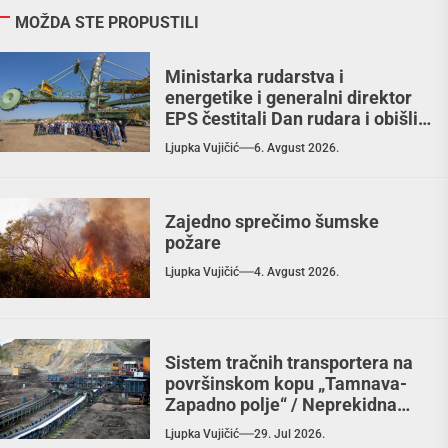
MOŽDA STE PROPUSTILI
Ministarka rudarstva i
energetike i generalni direktor
EPS čestitali Dan rudara i obišli
RB „Kolubara“ / Zahvalnost
Ljupka Vujičić
6. Avgust 2026.
rudarima za doprinos, ulaganja
garant budućnosti
Zajedno sprečimo šumske
požare
Ljupka Vujičić
4. Avgust 2026.
Sistem tračnih transportera na
površinskom kopu „Tamnava-
Zapadno polje“ / Neprekidna
veza proizvodnje
Ljupka Vujičić
29. Jul 2026.