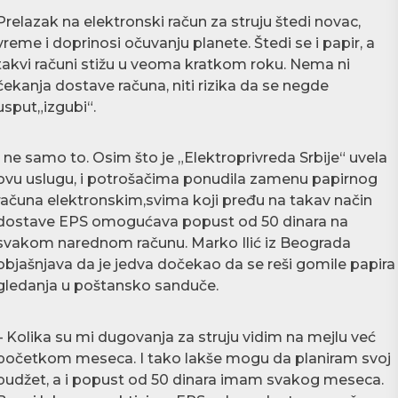
Prelazak na elektronski račun za struju štedi novac,
vreme i doprinosi očuvanju planete. Štedi se i papir, a
takvi računi stižu u veoma kratkom roku. Nema ni
čekanja dostave računa, niti rizika da se negde
usput„izgubi“.
I ne samo to. Osim što je „Elektroprivreda Srbije“ uvela
ovu uslugu, i potrošačima ponudila zamenu papirnog
računa elektronskim,svima koji pređu na takav način
dostave EPS omogućava popust od 50 dinara na
svakom narednom računu. Marko Ilić iz Beograda
objašnjava da je jedva dočekao da se reši gomile papira 
gledanja u poštansko sanduče.
– Kolika su mi dugovanja za struju vidim na mejlu već
početkom meseca. I tako lakše mogu da planiram svoj
budžet, a i popust od 50 dinara imam svakog meseca.