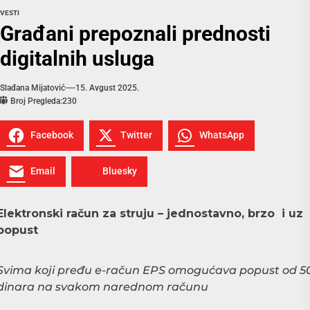
VESTI
Građani prepoznali prednosti
digitalnih usluga
Slađana Mijatović
15. Avgust 2025.
Broj Pregleda:
230
Facebook
Twitter
WhatsApp
Email
Bluesky
Elektronski račun za struju – jednostavno, brzo i uz
popust
Svima koji pređu e-račun EPS omogućava popust od 5
dinara na svakom narednom računu