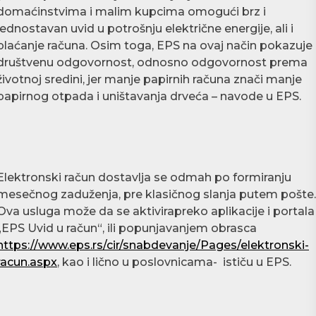
domaćinstvima i malim kupcima omogući brz i
jednostavan uvid u potrošnju električne energije, ali i
plaćanje računa. Osim toga, EPS na ovaj način pokazuje
društvenu odgovornost, odnosno odgovornost prema
životnoj sredini, jer manje papirnih računa znači manje
papirnog otpada i uništavanja drveća – navode u EPS.
Elektronski račun dostavlja se odmah po formiranju
mesečnog zaduženja, pre klasičnog slanja putem pošte.
Ova usluga može da se aktivirapreko aplikacije i portala
„EPS Uvid u račun“, ili popunjavanjem obrasca
https://www.eps.rs/cir/snabdevanje/Pages/elektronski-
racun.aspx
, kao i lično u poslovnicama- ističu u EPS.