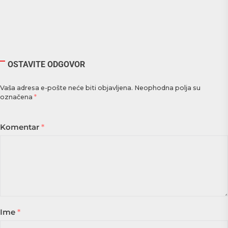
OSTAVITE ODGOVOR
Vaša adresa e-pošte neće biti objavljena.
Neophodna polja su
označena
*
Komentar
*
Ime
*