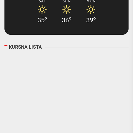
SAT
SUN
MON
35°
36°
39°
KURSNA LISTA