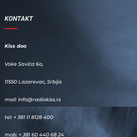
KONTAKT
Kiss doo
Voke Savića 6a,
11550 Lazarevac, Srbija
mail:
info@radiokiss.rs
tel: + 381 11 8128 400
mob: + 381 60 440 68 24