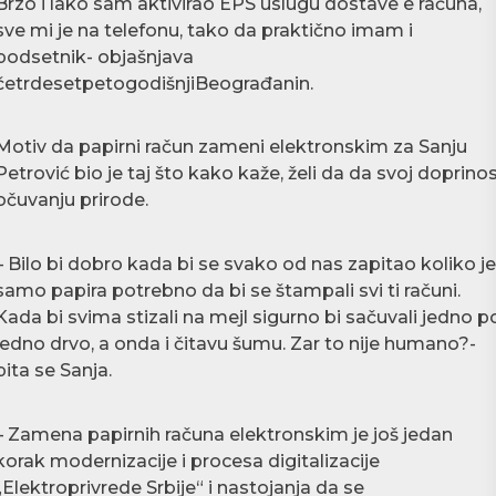
Brzo i lako sam aktivirao EPS uslugu dostave e računa,
sve mi je na telefonu, tako da praktično imam i
podsetnik- objašnjava
četrdesetpetogodišnjiBeograđanin.
Motiv da papirni račun zameni elektronskim za Sanju
Petrović bio je taj što kako kaže, želi da da svoj doprino
očuvanju prirode.
– Bilo bi dobro kada bi se svako od nas zapitao koliko je
samo papira potrebno da bi se štampali svi ti računi.
Kada bi svima stizali na mejl sigurno bi sačuvali jedno p
jedno drvo, a onda i čitavu šumu. Zar to nije humano?-
pita se Sanja.
– Zamena papirnih računa elektronskim je još jedan
korak modernizacije i procesa digitalizacije
„Elektroprivrede Srbije“ i nastojanja da se