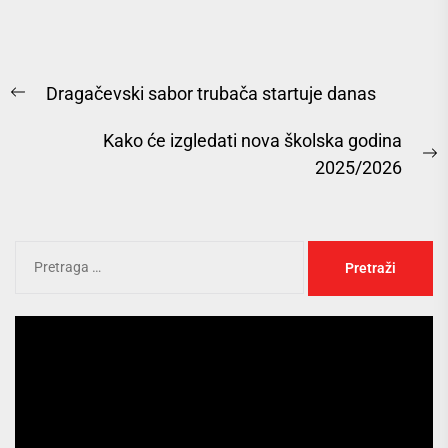
Dragačevski sabor trubača startuje danas
Kako će izgledati nova školska godina
2025/2026
Pregledač
video
zapisa