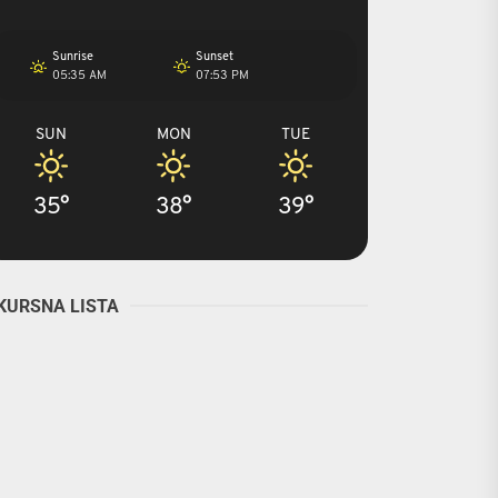
Sunrise
Sunset
05:35 AM
07:53 PM
SUN
MON
TUE
35°
38°
39°
KURSNA LISTA