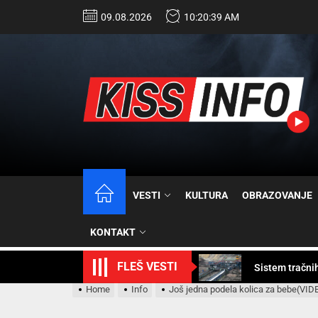
09.08.2026
10:20:41 AM
Sistem tračni
Žena na selu 
Ministarka rud
Zajedno spre
VESTI
KULTURA
OBRAZOVANJE
Stari zanati /
KONTAKT
Sistem tračni
FLEŠ VESTI
Home
Info
Još jedna podela kolica za bebe(VID
Žena na selu 