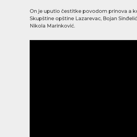
On je uputio čestitke povodom prinova a kol
Skupštine opštine Lazarevac, Bojan Sinđeli
Nikola Marinković.