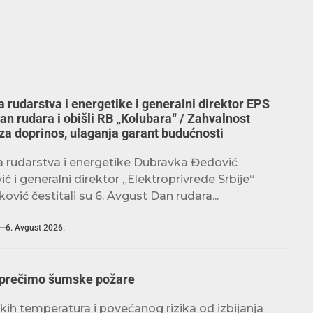
 rudarstva i energetike i generalni direktor EPS
Dan rudara i obišli RB „Kolubara“ / Zahvalnost
za doprinos, ulaganja garant budućnosti
a rudarstva i energetike Dubravka Đedović
 i generalni direktor „Elektroprivrede Srbije“
ović čestitali su 6. Avgust Dan rudara...
6. Avgust 2026.
sprečimo šumske požare
kih temperatura i povećanog rizika od izbijanja