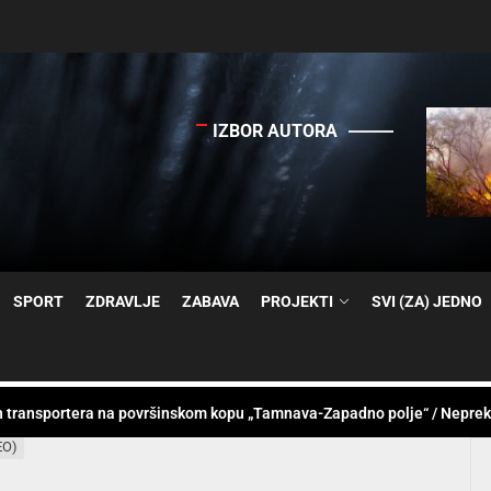
IZBOR AUTORA
h transportera na površinskom kopu „Tamnava-Zapadno polje“ / Neprek
– Osećaj niže vrednosti i emocionalno sagorevanje
arstva i energetike i generalni direktor EPS čestitali Dan rudara i obi
čimo šumske požare
SPORT
ZDRAVLJE
ZABAVA
PROJEKTI
SVI (ZA) JEDNO
 Sučeljavanje dva sveta: Tradicija vs. Tehnologija
h transportera na površinskom kopu „Tamnava-Zapadno polje“ / Neprek
EO)
– Osećaj niže vrednosti i emocionalno sagorevanje