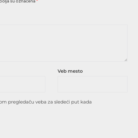
olja su označena
*
Veb mesto
vom pregledaču veba za sledeći put kada