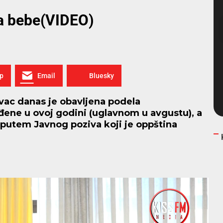
za bebe(VIDEO)
p
Email
Bluesky
evac danas je obavljena podela
đene u ovoj godini (uglavnom u avgustu), a
jih putem Javnog poziva koji je oppština