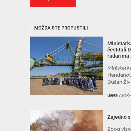
MOŽDA STE PROPUSTILI
Ministarka
čestitali 
rudarima 
Ministark
Handanović
Dušan Živk
Ljupka Vujičić
Zajedno 
Zbog viso