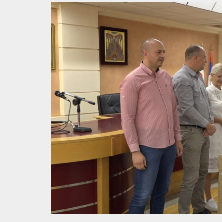
Ministarka rud
Zajedno spre
Stari zanati /
Sistem tračni