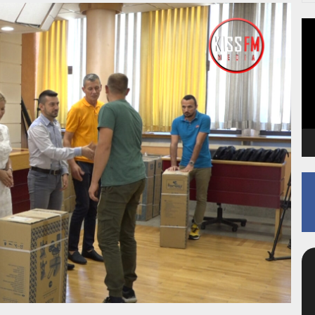
arstva i energetike i generalni direktor EPS čestitali Dan rudara i obi
Pr
čimo šumske požare
vid
za
 Sučeljavanje dva sveta: Tradicija vs. Tehnologija
h transportera na površinskom kopu „Tamnava-Zapadno polje“ / Neprek