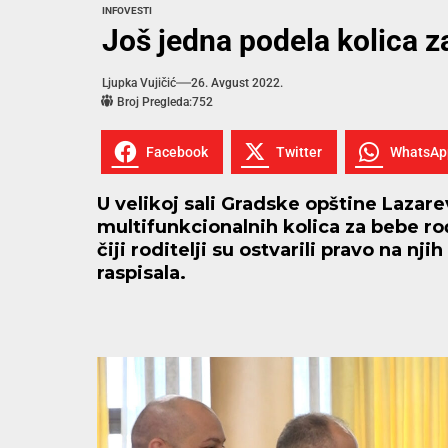
INFO
VESTI
Još jedna podela kolica 
Ljupka Vujičić
26. Avgust 2022.
Broj Pregleda:
752
Facebook
Twitter
WhatsAp
U velikoj sali Gradske opštine Lazar
multifunkcionalnih kolica za bebe ro
čiji roditelji su ostvarili pravo na n
raspisala.