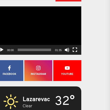
šli RB „Kolubara“ / Zahvalnost rudarima za doprinos, ulaganja garant bu
egledač
eo
pisa
idna veza proizvodnje
00:00
01:35
FACEBOOK
INSTAGRAM
YOUTUBE
32°
Lazarevac
Clear