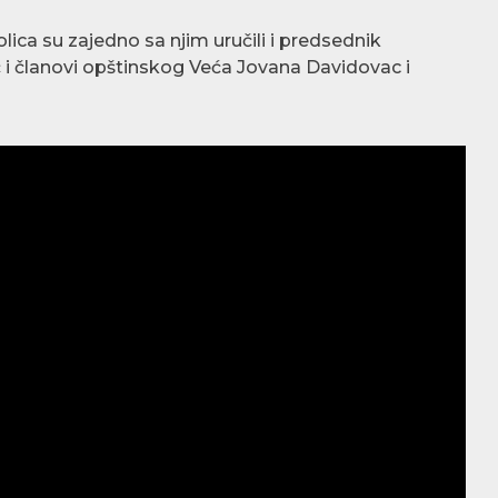
ica su zajedno sa njim uručili i predsednik
ć i članovi opštinskog Veća Jovana Davidovac i