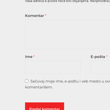
Vaša adresa e-pošte neće biti objavljena.
Neophodna p
Komentar
*
Ime
*
E-pošta
*
Sačuvaj moje ime, e-poštu i veb mesto u o
komentarišem.