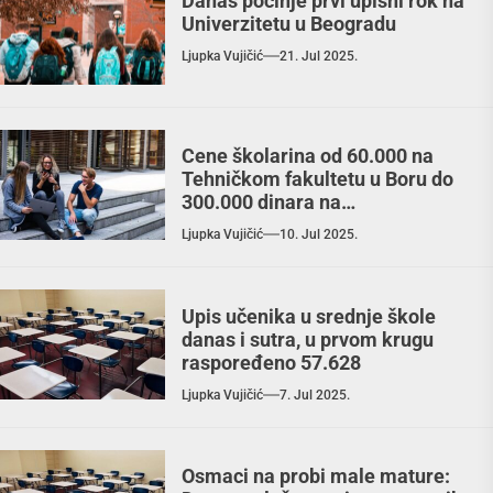
Danas počinje prvi upisni rok na
Univerzitetu u Beogradu
Ljupka Vujičić
21. Jul 2025.
Cene školarina od 60.000 na
Tehničkom fakultetu u Boru do
300.000 dinara na
Arhitektonskom u Beogradu
Ljupka Vujičić
10. Jul 2025.
Upis učenika u srednje škole
danas i sutra, u prvom krugu
raspoređeno 57.628
Ljupka Vujičić
7. Jul 2025.
Osmaci na probi male mature: