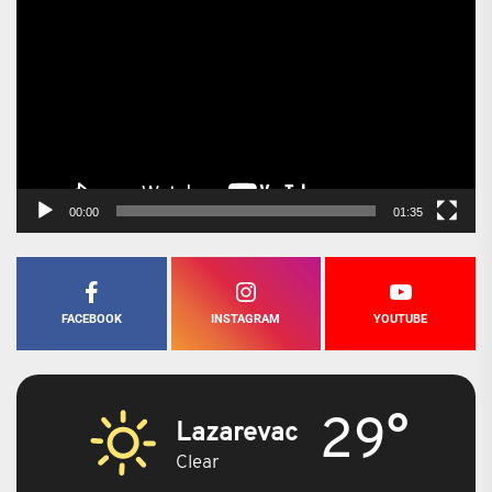
video
zapisa
00:00
01:35
FACEBOOK
INSTAGRAM
YOUTUBE
29°
Lazarevac
Clear