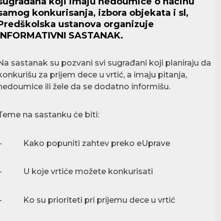
sugrađana koji imaju nedoumice o načinu
samog konkurisanja, izbora objekata i sl,
Predškolska ustanova organizuje
INFORMATIVNI SASTANAK.
Na sastanak su pozvani svi sugrađani koji planiraju da
konkurišu za prijem dece u vrtić, a imaju pitanja,
nedoumice ili žele da se dodatno informišu.
Teme na sastanku će biti:
– Kako popuniti zahtev preko eUprave
– U koje vrtiće možete konkurisati
– Ko su prioriteti pri prijemu dece u vrtić