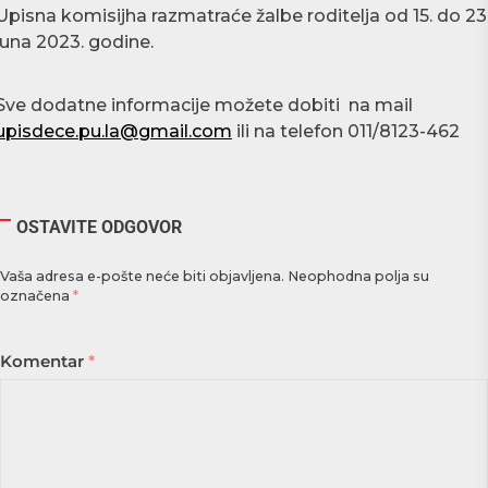
Upisna komisijha razmatraće žalbe roditelja od 15. do 23
juna 2023. godine.
Sve dodatne informacije možete dobiti na mail
upisdece.pu.la@gmail.com
ili na telefon 011/8123-462
OSTAVITE ODGOVOR
Vaša adresa e-pošte neće biti objavljena.
Neophodna polja su
označena
*
Komentar
*