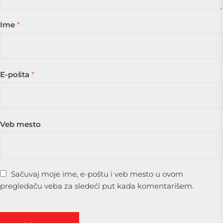
Ime
*
E-pošta
*
Veb mesto
Sačuvaj moje ime, e-poštu i veb mesto u ovom
pregledaču veba za sledeći put kada komentarišem.