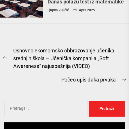
Danas polažu test iz matematike
Ljupka Vujičić
25. April 2025.
Osnovno ekomomsko obbrazovanje učenika
srednjih škola – Učenička kompanija „Soft
Awareness“ najuspešnija (VIDEO)
Počeo upis đaka prvaka
Pregledač