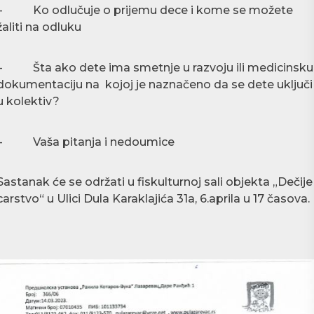
– Ko odlučuje o prijemu dece i kome se možete
žaliti na odluku
– Šta ako dete ima smetnje u razvoju ili medicinsku
dokumentaciju na kojoj je naznačeno da se dete uključi
u kolektiv?
– Vaša pitanja i nedoumice
Sastanak će se održati u fiskulturnoj sali objekta „Dečije
carstvo“ u Ulici Dula Karaklajića 31a, 6.aprila u 17 časova.