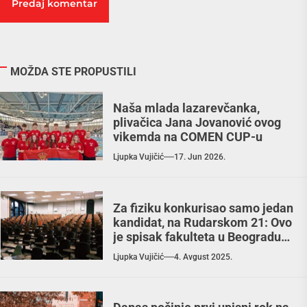
MOŽDA STE PROPUSTILI
Naša mlada lazarevčanka,
plivačica Jana Jovanović ovog
vikemda na COMEN CUP-u
Ljupka Vujičić
17. Jun 2026.
Za fiziku konkurisao samo jedan
kandidat, na Rudarskom 21: Ovo
je spisak fakulteta u Beogradu
na kojima ima još mnogo
Ljupka Vujičić
4. Avgust 2025.
slobodnih mesta na budžetu