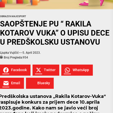
OBRAZOVANJE
SPORT
SAOPŠTENJE PU “ RAKILA
KOTAROV VUKA” O UPISU DECE
U PREDŠKOLSKU USTANOVU
Ljupka Vujičić
5. April 2023.
Broj Pregleda:
954
Facebook
Twitter
WhatsApp
Email
Bluesky
Predškolska ustanova „Rakila Kotarov-Vuka“
raspisuje konkurs za prijem dece 10.aprila
2023.godine. Kako nam se javio veći broj