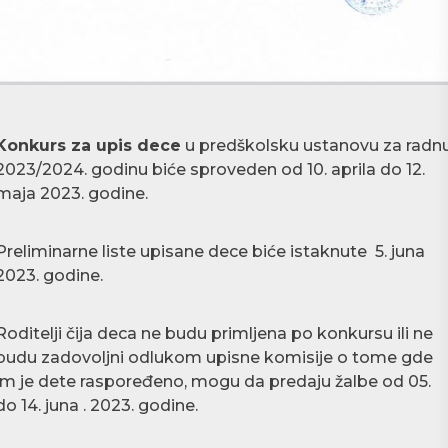
Konkurs za upis dece
u predškolsku ustanovu za radn
2023/2024. godinu biće sproveden od 10. aprila do 12.
maja 2023. godine.
Preliminarne liste upisane dece biće istaknute 5. juna
2023. godine.
Roditelji čija deca ne budu primljena po konkursu ili ne
budu zadovoljni odlukom upisne komisije o tome gde
im je dete raspoređeno, mogu da predaju žalbe od 05.
do 14. juna . 2023. godine.