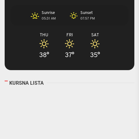
Sunrise
Sunset
05:31 AM
07:57 PM
THU
FRI
SAT
38°
37°
35°
KURSNA LISTA