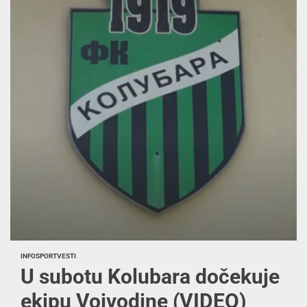
INFO
SPORT
VESTI
U subotu Kolubara dočekuje
ekipu Vojvodine (VIDEO)