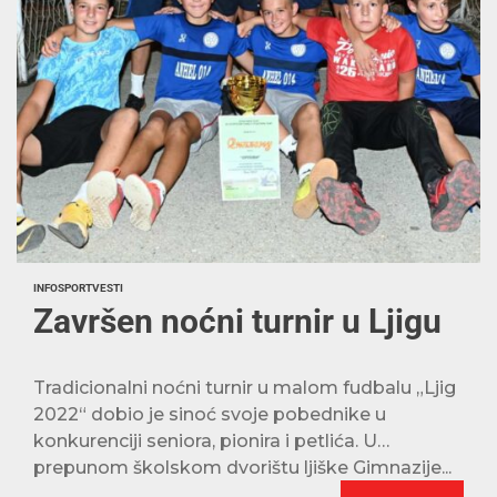
INFO
SPORT
VESTI
Završen noćni turnir u Ljigu
Tradicionalni noćni turnir u malom fudbalu „Ljig
2022“ dobio je sinoć svoje pobednike u
konkurenciji seniora, pionira i petlića. U
prepunom školskom dvorištu ljiške Gimnazije...