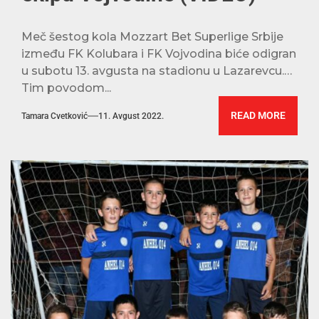
Meč šestog kola Mozzart Bet Superlige Srbije
između FK Kolubara i FK Vojvodina biće odigran
u subotu 13. avgusta na stadionu u Lazarevcu.
Tim povodom...
READ MORE
Tamara Cvetković
11. Avgust 2022.