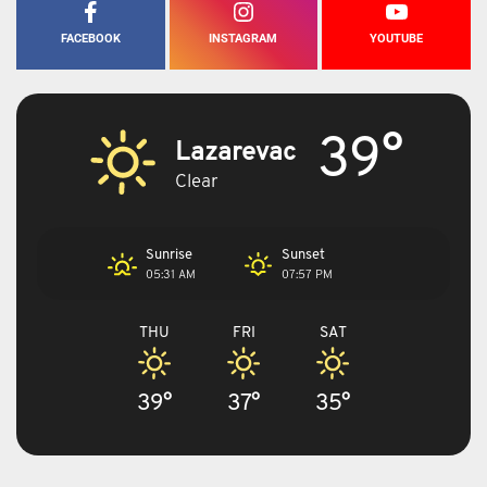
FACEBOOK
INSTAGRAM
YOUTUBE
39°
Lazarevac
Clear
Sunrise
Sunset
05:31 AM
07:57 PM
THU
FRI
SAT
39°
37°
35°