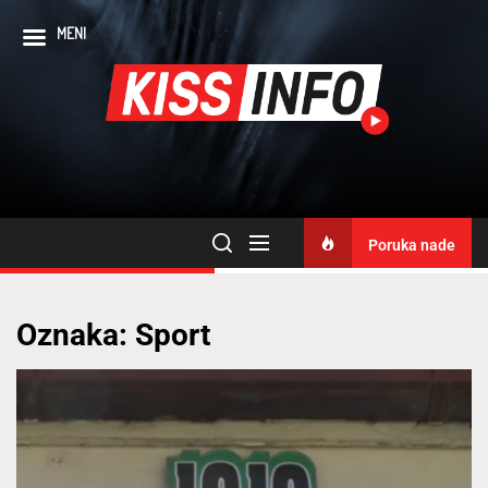
MENI
Poruka nade
Oznaka:
Sport