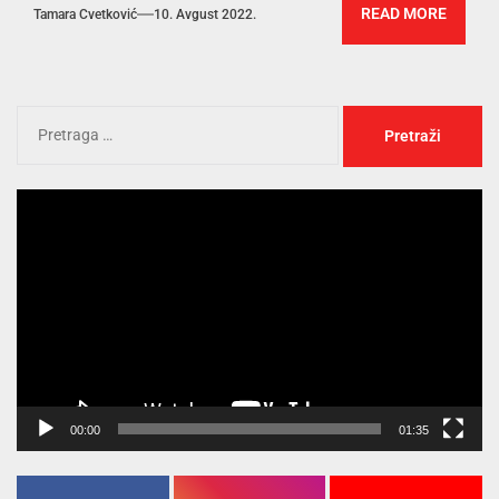
READ MORE
Tamara Cvetković
10. Avgust 2022.
Pregledač
video
zapisa
00:00
01:35