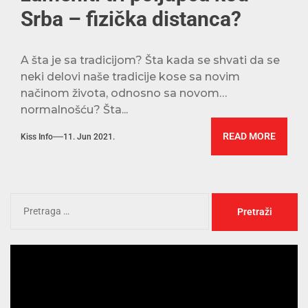
Srba – fizička distanca?
A šta je sa tradicijom? Šta kada se shvati da se
neki delovi naše tradicije kose sa novim
načinom života, odnosno sa novom
normalnošću? Šta...
READ MORE
Kiss Info
11. Jun 2021.
Pregledač
video
zapisa