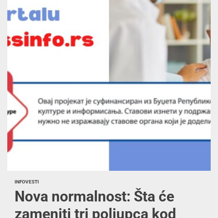
INFO
VESTI
Nova normalnost: Šta će
zameniti tri poljupca kod