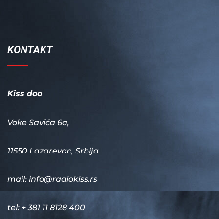
KONTAKT
Kiss doo
Voke Savića 6a,
11550 Lazarevac, Srbija
mail:
info@radiokiss.rs
tel: + 381 11 8128 400