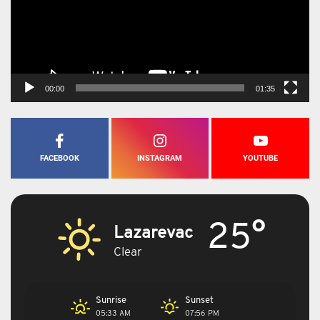
00:00
01:35
FACEBOOK
INSTAGRAM
YOUTUBE
25°
Lazarevac
Clear
Sunrise
Sunset
05:33 AM
07:56 PM