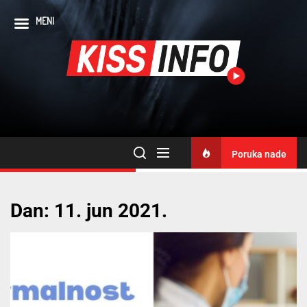
MENI
Poruka nade
Dan:
11. jun 2021.