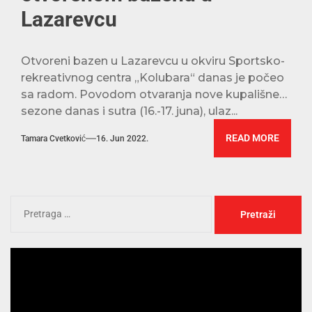
Lazarevcu
Otvoreni bazen u Lazarevcu u okviru Sportsko-
rekreativnog centra „Kolubara“ danas je počeo
sa radom. Povodom otvaranja nove kupališne
sezone danas i sutra (16.-17. juna), ulaz...
READ MORE
Tamara Cvetković
16. Jun 2022.
Pregledač
video
zapisa