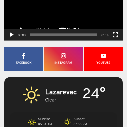
00:00
01:35
FACEBOOK
INSTAGRAM
YOUTUBE
24°
Lazarevac
Clear
Sunrise
Sunset
05:34 AM
07:55 PM