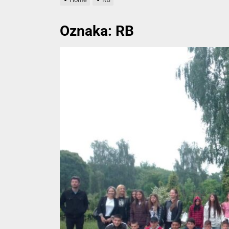
Zaposleni „Met
Oznaka:
RB
Zajedno spre
Stari zanati /
Sistem tračni
Rekonstrukcija
Zaposleni „Met