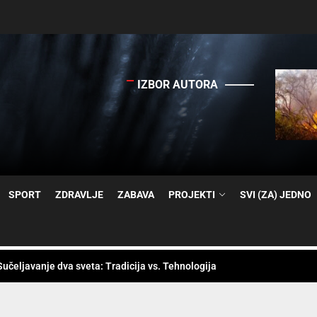
IZBOR AUTORA
ala“ spremili „zeleni“ bager za pokret / Prvi rotorni bager na putu ka k
SPORT
ZDRAVLJE
ZABAVA
PROJEKTI
SVI (ZA) JEDNO
čimo šumske požare
 Sučeljavanje dva sveta: Tradicija vs. Tehnologija
h transportera na površinskom kopu „Tamnava-Zapadno polje“ / Neprek
 fiskulturne sale u Jabučju