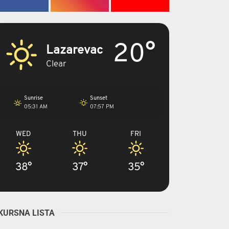
20°
Lazarevac
Clear
Sunrise
Sunset
05:31 AM
07:57 PM
WED
THU
FRI
38°
37°
35°
KURSNA LISTA