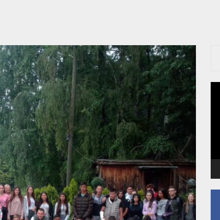
ala“ spremili „zeleni“ bager za pokret / Prvi rotorni bager na putu ka k
čimo šumske požare
 Sučeljavanje dva sveta: Tradicija vs. Tehnologija
h transportera na površinskom kopu „Tamnava-Zapadno polje“ / Neprek
Pr
vid
 fiskulturne sale u Jabučju
za
ala“ spremili „zeleni“ bager za pokret / Prvi rotorni bager na putu ka k