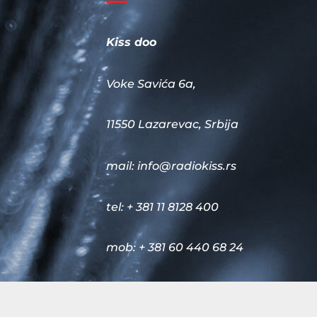
Kiss doo
Voke Savića 6a,
11550 Lazarevac, Srbija
mail:
info@radiokiss.rs
tel: + 381 11 8128 400
mob: + 381 60 440 68 24