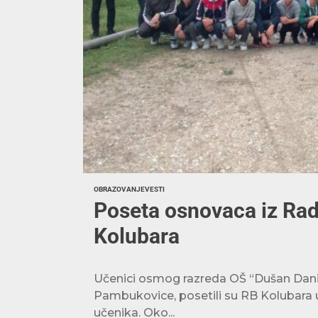
OBRAZOVANJE
VESTI
Poseta osnovaca iz Rad
Kolubara
Učenici osmog razreda OŠ “Dušan Danilov
Pambukovice, posetili su RB Kolubara u 
učenika. Oko...