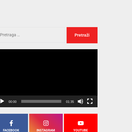
opu „Radljevo“
idna veza proizvodnje
egledač
eo
pisa
opu „Radljevo“
00:00
01:35
FACEBOOK
INSTAGRAM
YOUTUBE