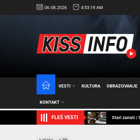
06.08.2026
4:53:21 AM
Zaposleni „Met
VESTI
KULTURA
OBRAZOVANJE
Zajedno spre
KONTAKT
Stari zanati /
FLEŠ VESTI
Sistem tračni
Rekonstrukcija
Home
RB