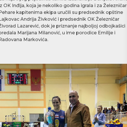
iz OK Inđija, koja je nekoliko godina igrala i za Železničar
Pehare kapitenima ekipa uručili su predsednik opštine
Lajkovac Andrija Živković i predsednik OK Železničar
Živorad Lazarević, dok je priznanje najboljoj odbojkašici
predala Marijana Milanović, u ime porodice Emilije i
Radovana Markovića.