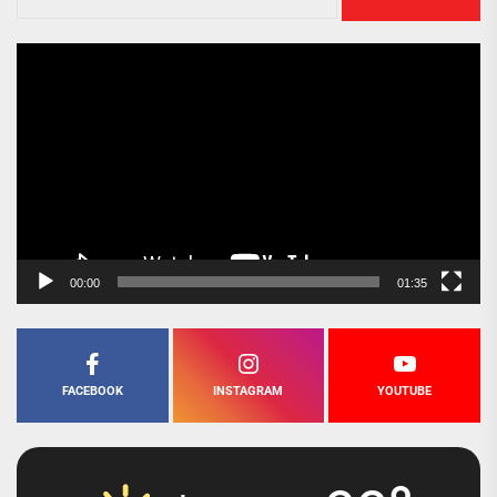
Pregledač
video
zapisa
00:00
01:35
FACEBOOK
INSTAGRAM
YOUTUBE