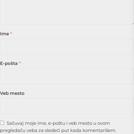
Ime
*
E-pošta
*
Veb mesto
Sačuvaj moje ime, e-poštu i veb mesto u ovom
pregledaču veba za sledeći put kada komentarišem.