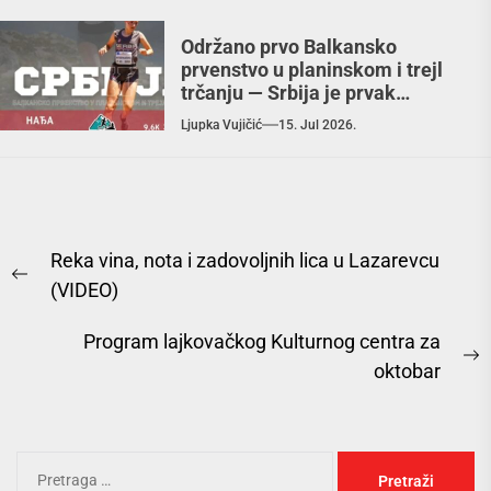
Održano prvo Balkansko
prvenstvo u planinskom i trejl
trčanju — Srbija je prvak
Balkana!
Ljupka Vujičić
15. Jul 2026.
Reka vina, nota i zadovoljnih lica u Lazarevcu
(VIDEO)
Program lajkovačkog Kulturnog centra za
oktobar