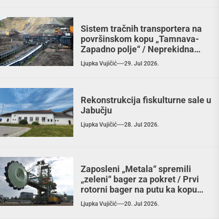
Sistem tračnih transportera na
površinskom kopu „Tamnava-
Zapadno polje“ / Neprekidna
veza proizvodnje
Ljupka Vujičić
29. Jul 2026.
Rekonstrukcija fiskulturne sale u
Jabučju
Ljupka Vujičić
28. Jul 2026.
Zaposleni „Metala“ spremili
„zeleni“ bager za pokret / Prvi
rotorni bager na putu ka kopu
„Radljevo“
Ljupka Vujičić
20. Jul 2026.