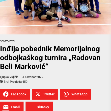
SPORT
VESTI
Inđija pobednik Memorijalnog
odbojkaškog turnira „Radovan
Beli Marković“
Ljupka Vujičić
3. Oktobar 2022.
Broj Pregleda:
450
Facebook
Twitter
WhatsApp
Email
Bluesky