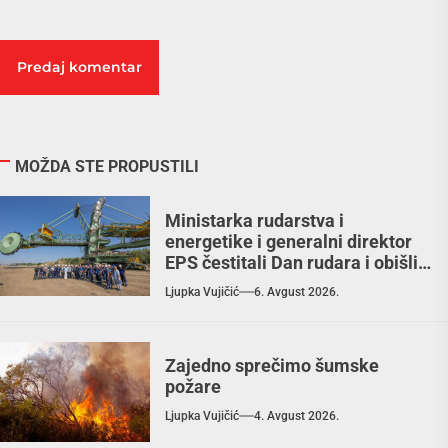
MOŽDA STE PROPUSTILI
Ministarka rudarstva i
energetike i generalni direktor
EPS čestitali Dan rudara i obišli
RB „Kolubara“ / Zahvalnost
Ljupka Vujičić
6. Avgust 2026.
rudarima za doprinos, ulaganja
garant budućnosti
Zajedno sprečimo šumske
požare
Ljupka Vujičić
4. Avgust 2026.