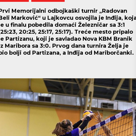
Prvi Memorijalni odbojkaški turnir „Radovan
Beli Marković“ u Lajkovcu osvojila je Inđija, koj
je u finalu pobedila domaći Železničar sa 3:1
(25:23, 20:25, 25:17, 25:17). Treće mesto pripalo
je Partizanu, koji je savladao Nova KBM Branik
iz Maribora sa 3:0. Prvog dana turnira Želja je
bio bolji od Partizana, a Inđija od Mariborčanki.