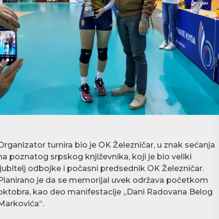
Organizator turnira bio je OK Železničar, u znak sećanja
na poznatog srpskog književnika, koji je bio veliki
ljubitelj odbojke i počasni predsednik OK Železničar.
Planirano je da se memorijal uvek održava početkom
oktobra, kao deo manifestacije „Dani Radovana Belog
Markovića“.