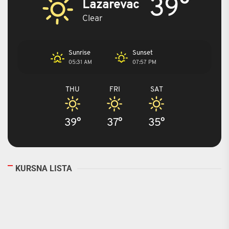
39°
Lazarevac
Clear
Sunrise
Sunset
05:31 AM
07:57 PM
THU
FRI
SAT
39°
37°
35°
KURSNA LISTA