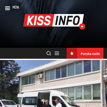
MENI
Poruka nade