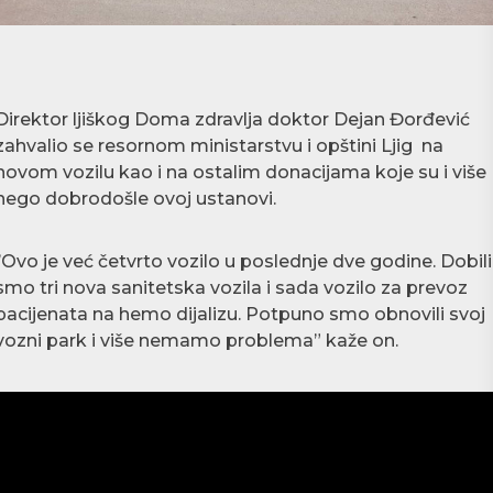
Direktor ljiškog Doma zdravlja doktor Dejan Đorđević
zahvalio se resornom ministarstvu i opštini Ljig na
novom vozilu kao i na ostalim donacijama koje su i više
nego dobrodošle ovoj ustanovi.
‘’Ovo je već četvrto vozilo u poslednje dve godine. Dobili
smo tri nova sanitetska vozila i sada vozilo za prevoz
pacijenata na hemo dijalizu. Potpuno smo obnovili svoj
vozni park i više nemamo problema” kaže on.