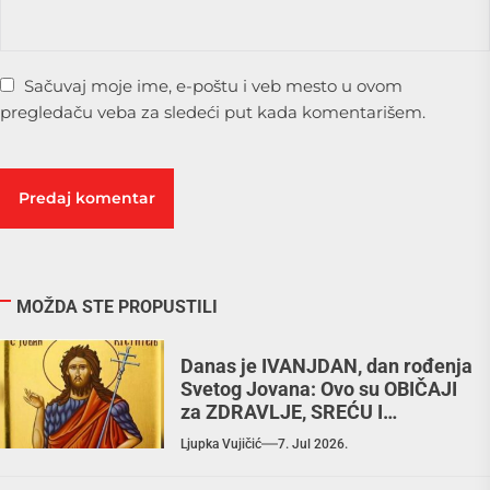
Sačuvaj moje ime, e-poštu i veb mesto u ovom
pregledaču veba za sledeći put kada komentarišem.
MOŽDA STE PROPUSTILI
Danas je IVANJDAN, dan rođenja
Svetog Jovana: Ovo su OBIČAJI
za ZDRAVLJE, SREĆU I
BLAGOSTANJE
Ljupka Vujičić
7. Jul 2026.