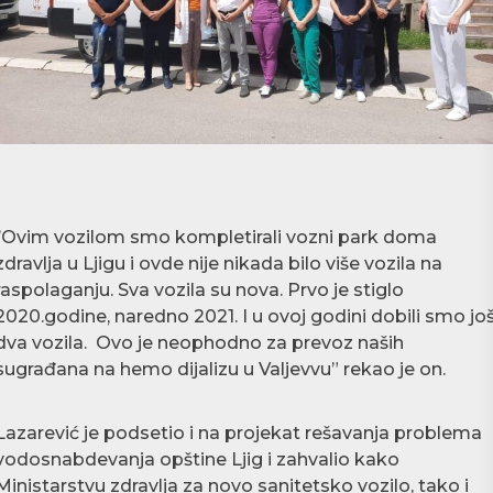
‘’Ovim vozilom smo kompletirali vozni park doma
zdravlja u Ljigu i ovde nije nikada bilo više vozila na
raspolaganju. Sva vozila su nova. Prvo je stiglo
2020.godine, naredno 2021. I u ovoj godini dobili smo jo
dva vozila. Ovo je neophodno za prevoz naših
sugrađana na hemo dijalizu u Valjevvu” rekao je on.
Lazarević je podsetio i na projekat rešavanja problema
vodosnabdevanja opštine Ljig i zahvalio kako
Ministarstvu zdravlja za novo sanitetsko vozilo, tako i