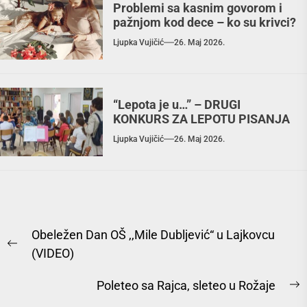
Problemi sa kasnim govorom i
pažnjom kod dece – ko su krivci?
Ljupka Vujičić
26. Maj 2026.
“Lepota je u…” – DRUGI
KONKURS ZA LEPOTU PISANJA
Ljupka Vujičić
26. Maj 2026.
Obeležen Dan OŠ ‚‚Mile Dubljević“ u Lajkovcu
(VIDEO)
Poleteo sa Rajca, sleteo u Rožaje