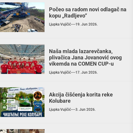
Počeo sa radom novi odlagač na
kopu „Radljevo“
Ljupka Vujičić
19. Jun 2026.
Naša mlada lazarevčanka,
plivačica Jana Jovanović ovog
vikemda na COMEN CUP-u
Ljupka Vujičić
17. Jun 2026.
Akcija čišćenja korita reke
Kolubare
Ljupka Vujičić
3. Jun 2026.