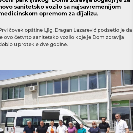
Vozni park ljiškog Doma zdravlja bogatiji je za
novo sanitetsko vozilo sa najsavremenijom
medicinskom opremom za dijalizu.
Prvi čovek opštine Ljig, Dragan Lazarević podsetio je da
je ovo četvrto sanitetsko vozilo koje je Dom zdravlja
dobio u protekle dve godine.