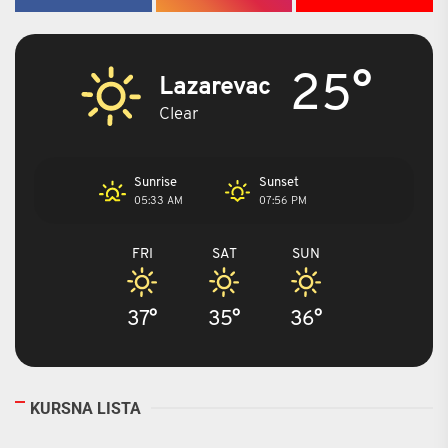
25°
Lazarevac
Clear
Sunrise
Sunset
05:33 AM
07:56 PM
FRI
SAT
SUN
37°
35°
36°
KURSNA LISTA