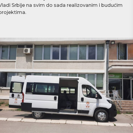
Vladi Srbije na svim do sada realizovanim i budućim
projektima.