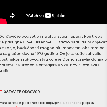
Đorđević je podsetio i na ultra zvučni aparat koji treba
da pristigne u ovu ustanovu i izrazio nadu da bi objekat
u skorijoj budućnosti mogao biti renoviran, obzirom da
je sagrađen davne 1975.godine .On je takođe zahvalio i
opštinskom rukovodstvu koje je Domu zdravlja doniralo
opremu za uređenje enterijera u vidu novih ležajeva i
stolica.
OSTAVITE ODGOVOR
Vaša adresa e-pošte neće biti objavljena.
Neophodna polja su