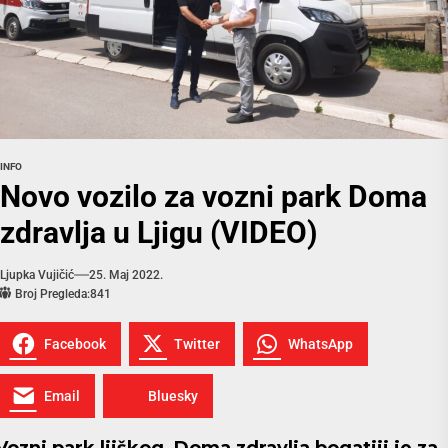
INFO
Novo vozilo za vozni park Doma
zdravlja u Ljigu (VIDEO)
Ljupka Vujičić
25. Maj 2022.
Broj Pregleda:
841
Facebook
Twitter
WhatsApp
Email
Bluesky