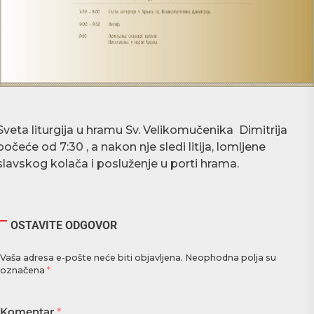
Sveta liturgija u hramu Sv. Velikomučenika Dimitrija
počeće od 7:30 , a nakon nje sledi litija, lomljene
slavskog kolača i posluženje u porti hrama.
OSTAVITE ODGOVOR
Vaša adresa e-pošte neće biti objavljena.
Neophodna polja su
označena
*
Komentar
*