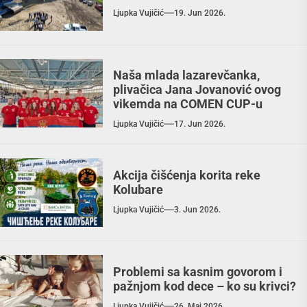
Ljupka Vujičić
19. Jun 2026.
Naša mlada lazarevčanka,
plivačica Jana Jovanović ovog
vikemda na COMEN CUP-u
Ljupka Vujičić
17. Jun 2026.
Akcija čišćenja korita reke
Kolubare
Ljupka Vujičić
3. Jun 2026.
Problemi sa kasnim govorom i
pažnjom kod dece – ko su krivci?
Ljupka Vujičić
26. Maj 2026.