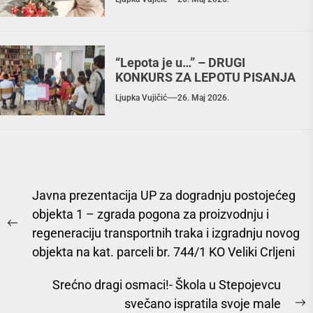
“Lepota je u…” – DRUGI
KONKURS ZA LEPOTU PISANJA
Ljupka Vujičić
26. Maj 2026.
Javna prezentacija UP za dogradnju postojećeg
objekta 1 – zgrada pogona za proizvodnju i
regeneraciju transportnih traka i izgradnju novog
objekta na kat. parceli br. 744/1 KO Veliki Crljeni
Srećno dragi osmaci!- Škola u Stepojevcu
svečano ispratila svoje male