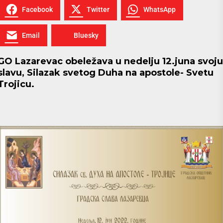
Facebook
Twitter
WhatsApp
Email
Bluesky
GO Lazarevac obeležava u nedelju 12.juna svoju
slavu, Silazak svetog Duha na apostole- Svetu
Trojicu.