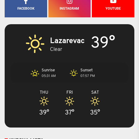
FACEBOOK
INSTAGRAM
YOUTUBE
39°
Lazarevac
Clear
Sunrise
Sunset
05:31 AM
07:57 PM
THU
FRI
SAT
39°
37°
35°