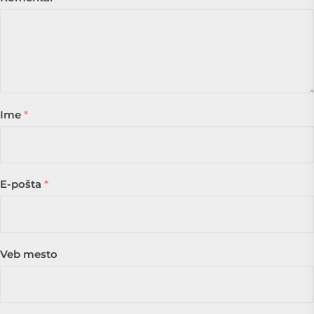
Ime
*
E-pošta
*
Veb mesto