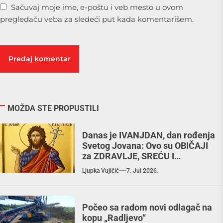
Sačuvaj moje ime, e-poštu i veb mesto u ovom
pregledaču veba za sledeći put kada komentarišem.
MOŽDA STE PROPUSTILI
Danas je IVANJDAN, dan rođenja
Svetog Jovana: Ovo su OBIČAJI
za ZDRAVLJE, SREĆU I
BLAGOSTANJE
Ljupka Vujičić
7. Jul 2026.
Počeo sa radom novi odlagač na
kopu „Radljevo“