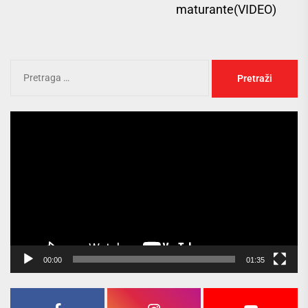
maturante(VIDEO)
Pregledač
video
zapisa
00:00
01:35